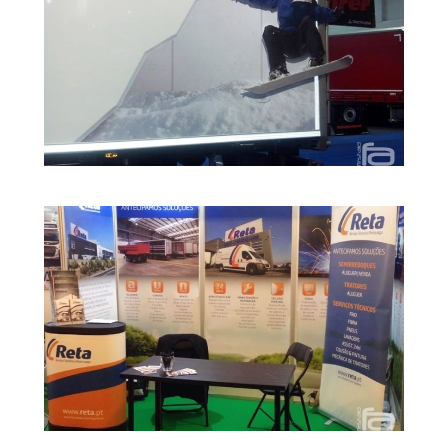
Decoração
Camião
Reta
Stand
Reta