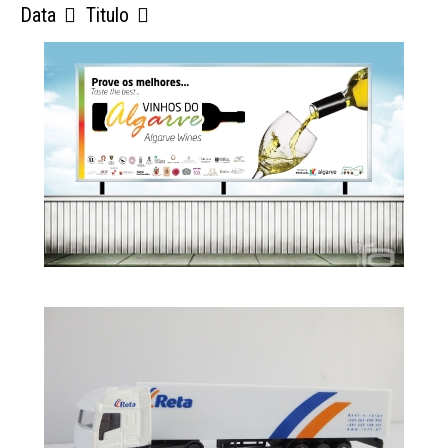
Data
Titulo
Outdoor
Vinhos
do
Algarve
Camião
/
Brinde
Reta